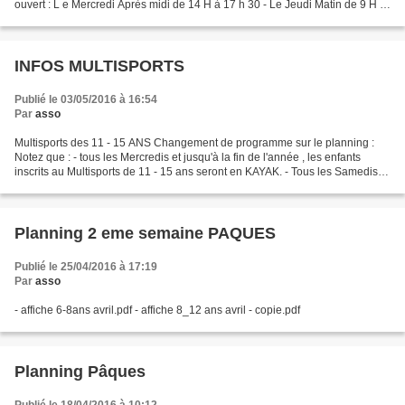
ouvert : L e Mercredi Après midi de 14 H à 17 h 30 - Le Jeudi Matin de 9 H à
12 H 30 - Le Vendredi Matin...
INFOS MULTISPORTS
Publié le 03/05/2016 à 16:54
Par
asso
Multisports des 11 - 15 ANS Changement de programme sur le planning :
Notez que : - tous les Mercredis et jusqu'à la fin de l'année , les enfants
inscrits au Multisports de 11 - 15 ans seront en KAYAK. - Tous les Samedis ,
les mêmes enfants se retrouveront...
Planning 2 eme semaine PAQUES
Publié le 25/04/2016 à 17:19
Par
asso
- affiche 6-8ans avril.pdf - affiche 8_12 ans avril - copie.pdf
Planning Pâques