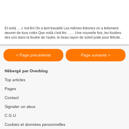
Et voilà .... c 'est fini On a tant travaillé Les mêmes théories on a tellement
œuvrer de tous cotés Que voilà c'est fini ........ Une nouvelle fois, les foulées
des uns dans la foulée de l'autre, le beau rayon de soleil juste pour féliciter
les courageux...
< Page précédente
Page suivante >
Hébergé par Overblog
Top articles
Pages
Contact
Signaler un abus
C.G.U.
Cookies et données personnelles