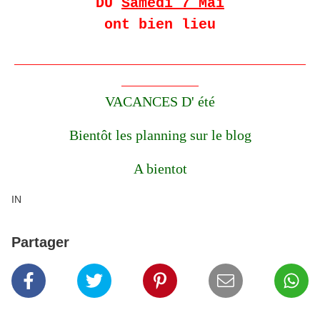
DU
Samedi 7 Mai
ont bien lieu
__________________________________
_________
VACANCES D' été
Bientôt les planning sur le blog
A bientot
IN
Partager