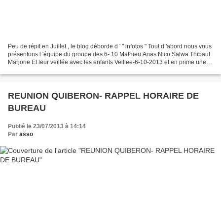
Peu de répit en Juillet , le blog déborde d ' " infotos " Tout d 'abord nous vous
présentons l 'équipe du groupe des 6- 10 Mathieu Anas Nico Salwa Thibaut
Marjorie Et leur veillée avec les enfants Veillee-6-10-2013 et en prime une
petite vidéo. Programme...
REUNION QUIBERON- RAPPEL HORAIRE DE
BUREAU
Publié le 23/07/2013 à 14:14
Par
asso