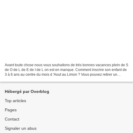
Avant toute chose nous vous souhaitons de trés bonnes vacances plein de S
de O de L de E de I de L on est en manque. Comment inscrire son enfant de
3 à 6 ans au centre du mois d 'Aout au Limon ? Vous pouvez retirer un
dossier au bureau au 17 bis rue de...
Hébergé par Overblog
Top articles
Pages
Contact
Signaler un abus