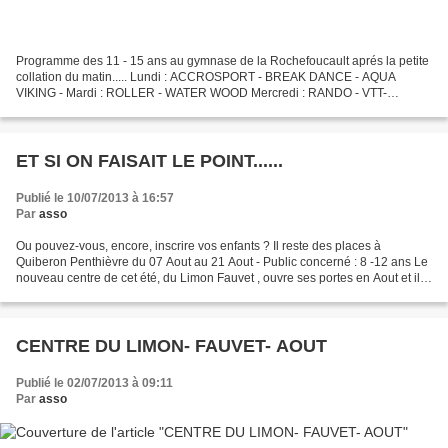
Programme des 11 - 15 ans au gymnase de la Rochefoucault aprés la petite
collation du matin..... Lundi : ACCROSPORT - BREAK DANCE - AQUA
VIKING - Mardi : ROLLER - WATER WOOD Mercredi : RANDO - VTT-
ESCALADE - JEUX D'OPPO. PISCINE . SéANCE CINé POUR LES...
ET SI ON FAISAIT LE POINT......
Publié le 10/07/2013 à 16:57
Par
asso
Ou pouvez-vous, encore, inscrire vos enfants ? Il reste des places à
Quiberon Penthièvre du 07 Aout au 21 Aout - Public concerné : 8 -12 ans Le
nouveau centre de cet été, du Limon Fauvet , ouvre ses portes en Aout et il
reste encore de la place Public...
CENTRE DU LIMON- FAUVET- AOUT
Publié le 02/07/2013 à 09:11
Par
asso