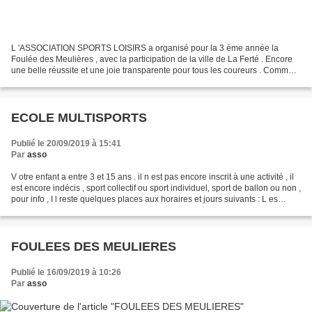
L 'ASSOCIATION SPORTS LOISIRS a organisé pour la 3 ème année la
Foulée des Meulières , avec la participation de la ville de La Ferté . Encore
une belle réussite et une joie transparente pour tous les coureurs . Comme
chaque année, la ville de La Ferté-Sous-Jouarre...
ECOLE MULTISPORTS
Publié le 20/09/2019 à 15:41
Par
asso
V otre enfant a entre 3 et 15 ans . il n est pas encore inscrit à une activité , il
est encore indécis , sport collectif ou sport individuel, sport de ballon ou non ,
pour info , I l reste quelques places aux horaires et jours suivants : L es
Mercredis...
FOULEES DES MEULIERES
Publié le 16/09/2019 à 10:26
Par
asso