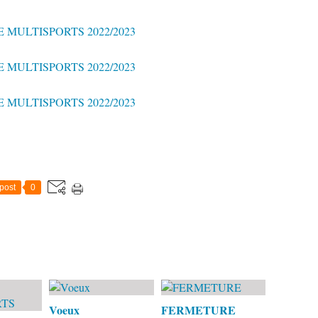
post
0
Voeux
FERMETURE