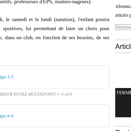
ortifs, professeurs d'EPS, maitres-nageurs).
Abonnez-
articles 
, le samedi et le lundi (natation), l'enfant pourra
s sportives, lui permettant de faire un choix pour
aite, dans un club, en fonction de ses besoins, de ses
Artic
Spo 3-5
FERM
RIEUR ECOLE MULTISPORTS 3- 6 ANS
Spo 6-9