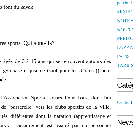
pendant 
u kayak
MIXED
NOTRE
NOUS 
PERISC
Qui sont-ils?
sports.
LUZAN
PÄTIS
s âgés de 3 à 15 ans qui se retrouvent autours des
TARIF
s, gymnase et piscine (sauf pour les 3-5ans )) pour
iée.
Caté
 l'Association Sports Loisirs Pour Tous, dont l'un
Centre D
 de "passerelle" vers les clubs sportifs de la Ville,
tés différentes dont la natation (apprentissage et
News
urs). L'encadrement est assuré par du personnel