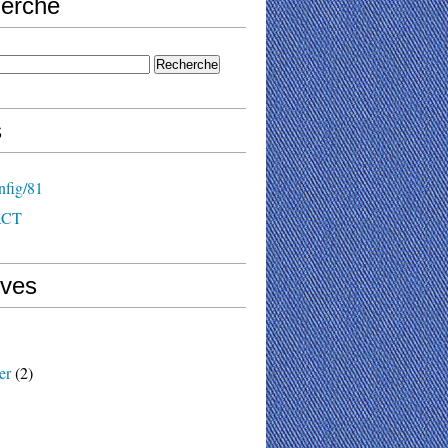
erche
s
nfig/81
ACT
ives
er
(2)