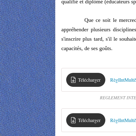
qualifié et diplômé (éducateurs sp
Que ce soit le mercredi
appréhender plusieurs discipline
s'inscrire plus tard, s'il le souh
capacités, de ses goûts.
Télécharger
RèglIntMulti
REGLEMENT INTE
Télécharger
RèglIntMulti