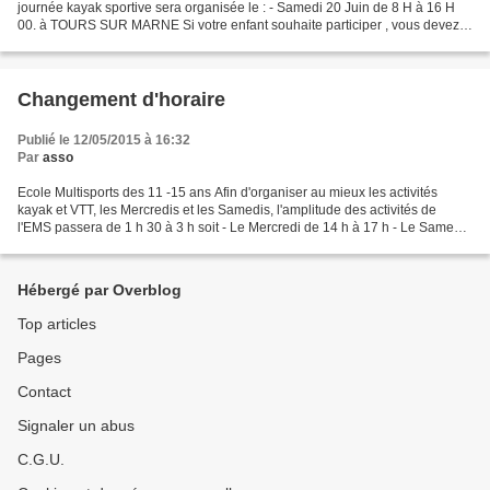
journée kayak sportive sera organisée le : - Samedi 20 Juin de 8 H à 16 H
00. à TOURS SUR MARNE Si votre enfant souhaite participer , vous devez
retourner le coupon réponse ci dessous....
Changement d'horaire
Publié le 12/05/2015 à 16:32
Par
asso
Ecole Multisports des 11 -15 ans Afin d'organiser au mieux les activités
kayak et VTT, les Mercredis et les Samedis, l'amplitude des activités de
l'EMS passera de 1 h 30 à 3 h soit - Le Mercredi de 14 h à 17 h - Le Samedi
de 9 h à 12 H Bien Sportivem...
Hébergé par Overblog
Top articles
Pages
Contact
Signaler un abus
C.G.U.