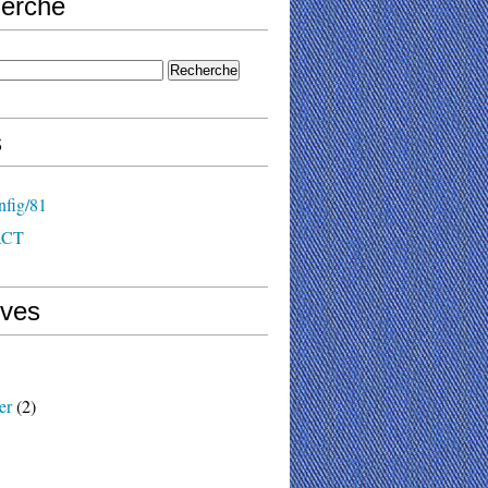
erche
s
nfig/81
ACT
ives
er
(2)