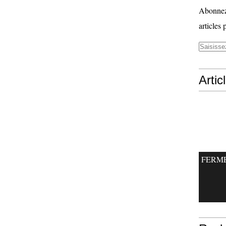
Abonnez-
articles 
Artic
FERM