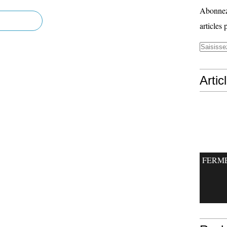
Abonnez-
articles 
Artic
FERM