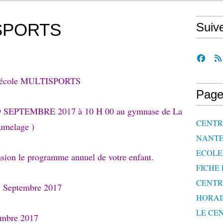
SPORTS
Suiv
a l 'école MULTISPORTS
Page
i 9 SEPTEMBRE 2017 à 10 H 00 au gymnase de La
CENTRE
melage )
NANTE
ECOLE 
asion le programme annuel de votre enfant.
FICHE 
CENTR
 Septembre 2017
HORAI
LE CEN
embre 2017