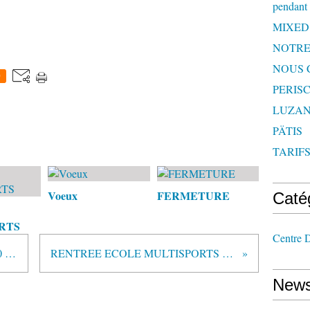
pendant 
MIXED
NOTRE
NOUS 
0
PERISC
LUZAN
PÄTIS
TARIF
Voeux
FERMETURE
Caté
RTS
Centre D
PLANNING MULTISPORTS 10 - 15 ANS
RENTREE ECOLE MULTISPORTS 2017-2018
News