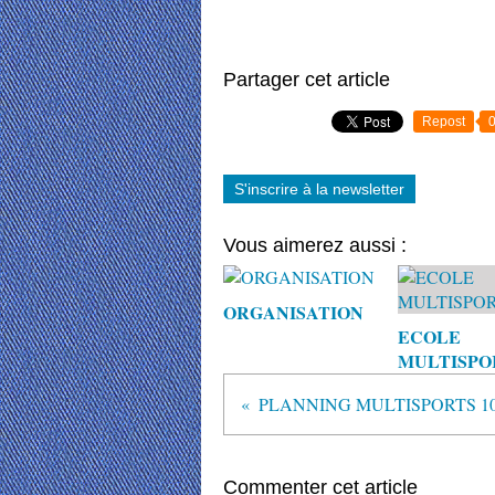
Partager cet article
Repost
S'inscrire à la newsletter
Vous aimerez aussi :
ORGANISATION
ECOLE
MULTISPO
Commenter cet article