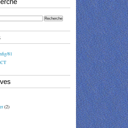
erche
s
nfig/81
ACT
ives
er
(2)