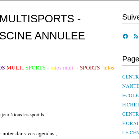
MULTISPORTS -
Suiv
ISCINE ANNULEE
Page
OS
MULTI
SPORTS
-
in
fos mult
i
-
SPORTS
infos
CENTRE
NANTE
ECOLE 
FICHE 
CENTR
jour à tous les sportifs ,
HORAI
LE CEN
z noter dans vos agendas ,