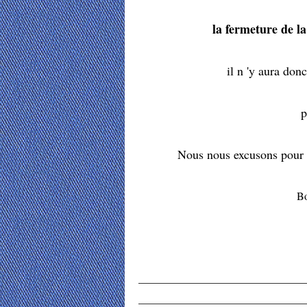
la fermeture de 
il n 'y aura don
p
Nous nous excusons pour 
Bo
______________________________
______________________________