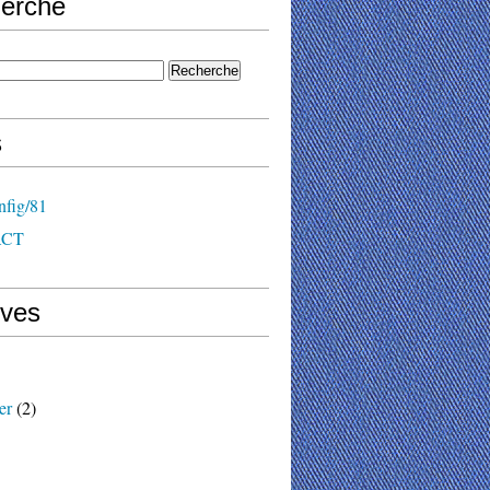
erche
s
nfig/81
ACT
ives
er
(2)