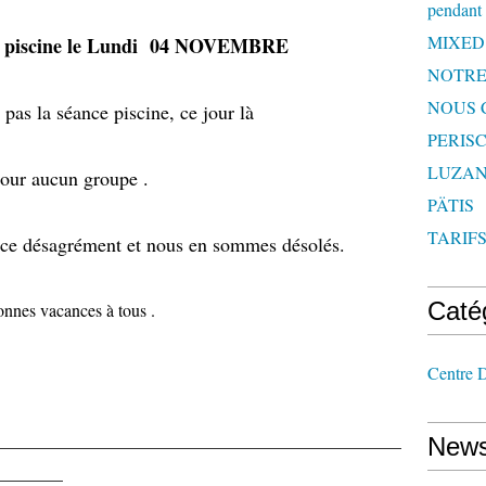
pendant 
MIXED
la piscine le Lundi 04 NOVEMBRE
NOTRE
NOUS 
c pas la séance piscine, ce jour là
PERISC
LUZAN
our aucun groupe .
PÄTIS
TARIF
ce désagrément et nous en sommes désolés.
Caté
nnes vacances à tous .
Centre D
_______________________________________________
News
________