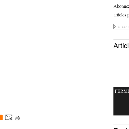
Abonnez-
articles 
Artic
FERM
0