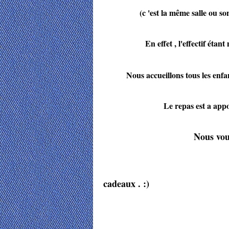
(c 'est la même salle ou so
En effet , l'effectif étant mo
Nous accueillons tous les enfa
Le repas est a apporter , fr
Nous vous
pleines de bonh
cadeaux . :)