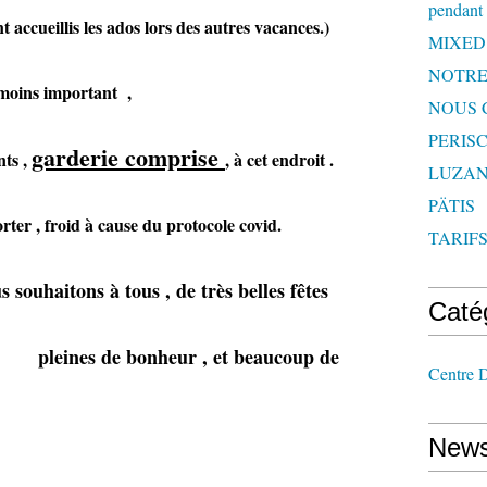
pendant 
nt accueillis les ados lors des autres vacances.)
MIXED
NOTRE
ins important ,
NOUS 
PERISC
garderie comprise
nts ,
, à cet endroit .
LUZAN
PÄTIS
oid à cause du protocole covid.
TARIF
 souhaitons à tous , de très belles fêtes
Caté
eur , et beaucoup de
Centre D
News