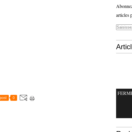
Abonnez-
articles 
Artic
FERM
post
0