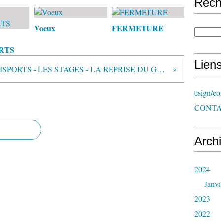
Rech
Voeux
FERMETURE
RTS
Lien
INFO MULTISPORTS - LES STAGES - LA REPRISE DU GROUPE DES 3 - 6 ANS
esign/co
CONT
Arch
2024
Janvi
2023
2022