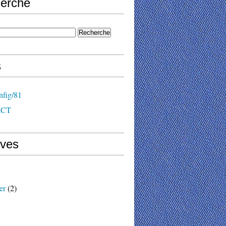
erche
s
nfig/81
ACT
ives
er
(2)