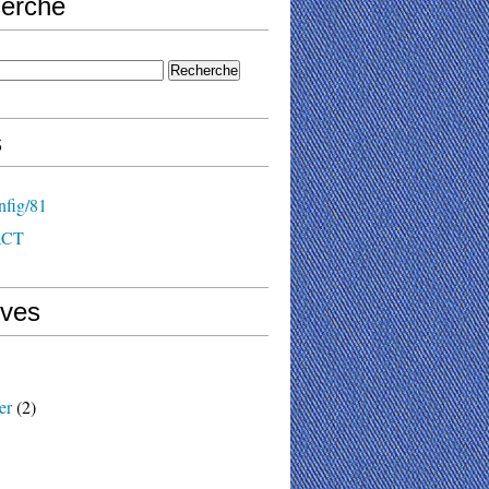
erche
s
nfig/81
ACT
ives
er
(2)