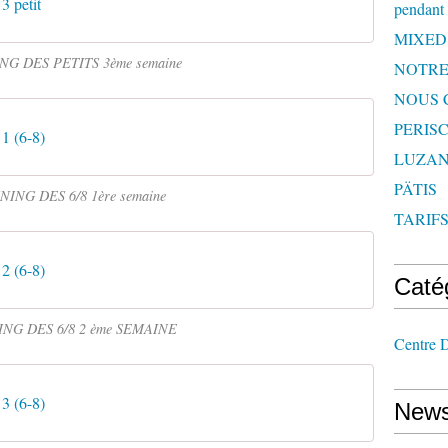
3 petit
pendant 
MIXED
G DES PETITS 3ème semaine
NOTRE
NOUS 
PERISC
 1 (6-8)
LUZAN
PÄTIS
ING DES 6/8 1ère semaine
TARIF
 2 (6-8)
Caté
NG DES 6/8 2 ème SEMAINE
Centre D
 3 (6-8)
News