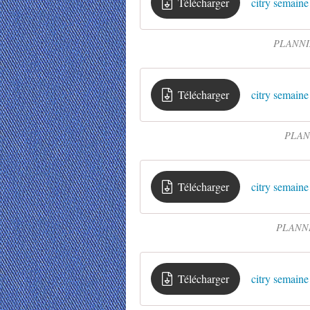
Télécharger
citry semaine 
PLANNIN
Télécharger
citry semaine
PLANN
Télécharger
citry semaine
PLANNI
Télécharger
citry semaine