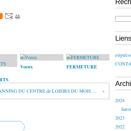
Rech
0
Lien
esign/co
CONT
Voeux
FERMETURE
RTS
Arch
PLANNING DU CENTRE de LOISIRS DU MOIS D'AOUT
2024
Janvi
2023
2022