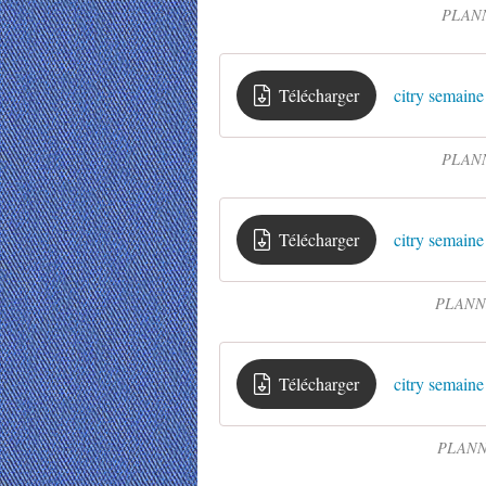
PLANN
Télécharger
citry semaine
PLANN
Télécharger
citry semaine
PLANNI
Télécharger
citry semaine
PLANNI