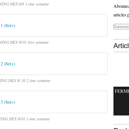
ING DES 6/8 3 éme semaine
Abonnez-
articles 
 1 (8et+)
ING DES 8/10 1ère semaine
Artic
 2 (8et+)
NG DES 8/ 10 2 éme semaine
FERM
 3 (8et+)
NG DES 8/10 3 éme semaine