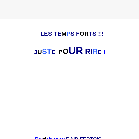
LES TE
M
P
S F
OR
TS !!!
UR
ST
O
RI
R
J
U
E
P
E
!