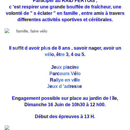
Par
ti
ciper au
RAID FERTOIS
,
c 'e
s
t respirer une gra
nd
e bouffée de fraîcheur, une
v
olon
té de " s éc
lat
er " en famille , entre a
m
is à t
rave
rs
dif
fere
ntes activités sp
or
tives et céréb
ra
les.
Il s
uffi
t d avoir pl
u
s de 8 ans , sa
vo
ir n
ag
er, a
v
oir un
vél
o, êt
re
3, 4 ou 5.
Je
ux pi
scin
e
P
arc
ours V
é
lo
Ra
llye en v
il
le
J
e
ux d 'ad
res
s
e
E
ng
agement pos
si
ble sur
p
lace au ja
rd
in de l î
le
,
D
iman
ch
e 16
J
uin de 10
h
30 à 1
2
h00.
Dé
bu
t des épr
eu
ves à 1
3
H.