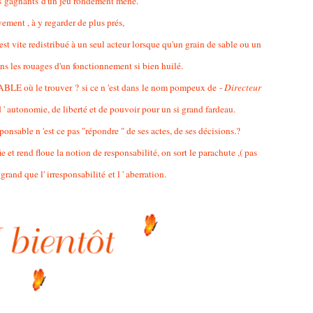
ns gagnants d'un jeu rondement mené.
ment , à y regarder de plus prés,
est vite redistribué à un seul acteur lorsque qu'un grain de sable ou un
ans les rouages d'un fonctionnement si bien huilé.
NSABLE où le trouver ? si ce n 'est dans le nom pompeux de -
Directeur
 ' autonomie, de liberté et de pouvoir pour un si grand fardeau.
onsable n 'est ce pas "répondre " de ses actes, de ses décisions.?
et rend floue la notion de responsabilité, on sort le parachute ,( pas
 grand que l' irresponsabilité et l ' aberration.