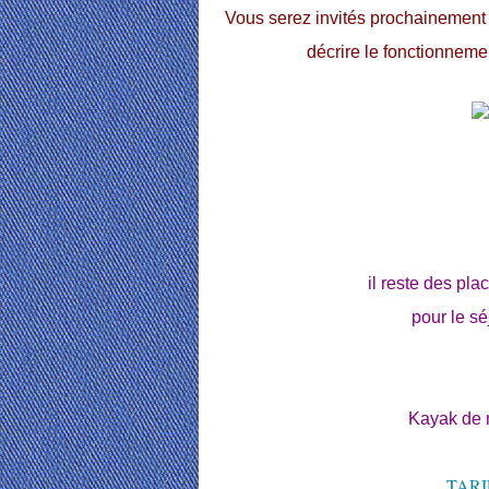
Vous serez invités prochainement 
décrire le fonctionnemen
il reste des pla
pour le s
Kayak de me
TARI