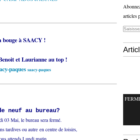
Abonnez-
articles 
a bouge à SAACY !
Artic
Benoit et Laurianne au top !
saacy-paques
FERM
de neuf au bureau?
i 03 Mai, le bureau sera fermé.
ns tardives ou autre en centre de loisirs,
vous attends Lundi matin.