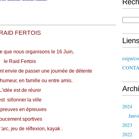
Rech
RAID FERTOIS
Lien
e que nous organisons le 16 Juin,
esign/co
le Raid Fertois
CONT
ont envie de passer une journée de détente
humeur, en famille ou entre amis.
Arch
L'idée est de réunir
est sillonner la ville
2024
épreuves en épreuves
Janvi
oucement sportives
2023
l 'arc, jeu de réflexion, kayak .
2022