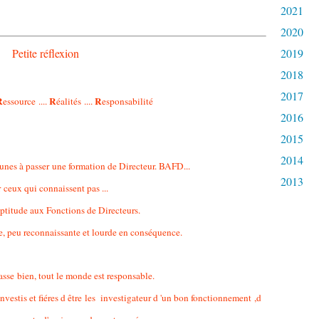
2021
2020
Petite réflexion
2019
2018
2017
R
R
R
essource ....
éalités ....
esponsabilité
2016
2015
2014
jeunes à passer une formation de Directeur. BAFD...
2013
 ceux qui connaissent pas ...
titude aux Fonctions de Directeurs.
, peu reconnaissante et lourde en conséquence.
sse bien, tout le monde est responsable.
investis et fiéres d être les investigateur d 'un bon fonctionnement ,d