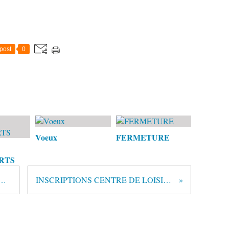
post
0
Voeux
FERMETURE
RTS
S SPORT' BIEN- Le "paseo" de la Salsa
INSCRIPTIONS CENTRE DE LOISIRS- RAID FERTOIS 2013-