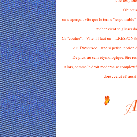
être les pio
Objective
on s 'aperçoit vite que le terme "responsable" 
rocher vient se glisser d
Ca "couine".... Vite , il faut un .. ...RESPO
ou Directrice
- une si petite notion d
De plus, au sens étymologique, être resp
Alors, comme le droit moderne se complexifie 
doré , celui ci) aussi