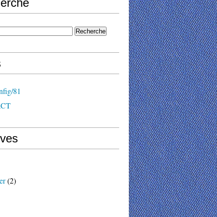
erche
s
nfig/81
ACT
ives
er
(2)