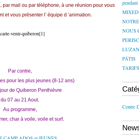
pendant 
, par mail ou par téléphone, à une réunion pour vous
MIXED
t et vous présenter l' équipe d 'animation.
NOTRE
NOUS 
PERISC
LUZAN
PÄTIS
TARIF
Par contre,
ces pour les plus jeunes (8-12 ans)
Caté
éjour de Quiberon Penthièvre
du 07 au 21 Aout.
Centre D
Au programme,
r, char à voile, voile et surf.
News
F CAMP ADOS et JEUNES