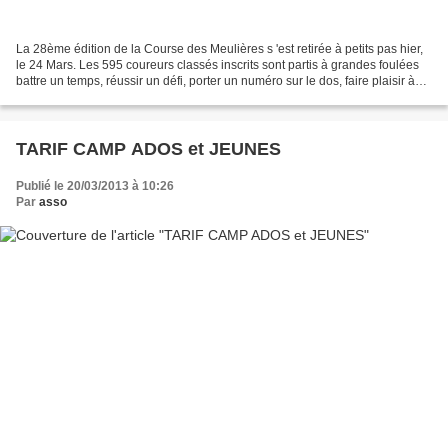
La 28ème édition de la Course des Meulières s 'est retirée à petits pas hier,
le 24 Mars. Les 595 coureurs classés inscrits sont partis à grandes foulées
battre un temps, réussir un défi, porter un numéro sur le dos, faire plaisir à
quelqu'un qu 'on aime,...
TARIF CAMP ADOS et JEUNES
Publié le 20/03/2013 à 10:26
Par
asso