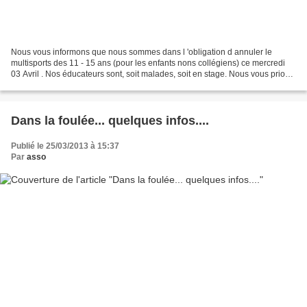
Nous vous informons que nous sommes dans l 'obligation d annuler le
multisports des 11 - 15 ans (pour les enfants nons collégiens) ce mercredi
03 Avril . Nos éducateurs sont, soit malades, soit en stage. Nous vous prions
de nous en excuser. Bon rétablissement...
Dans la foulée... quelques infos....
Publié le 25/03/2013 à 15:37
Par
asso