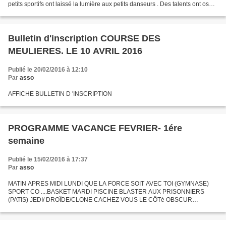
petits sportifs ont laissé la lumière aux petits danseurs . Des talents ont osé
s'exposer. merci d'avoir...
Bulletin d'inscription COURSE DES
MEULIERES. LE 10 AVRIL 2016
Publié le 20/02/2016 à 12:10
Par
asso
AFFICHE BULLETIN D 'INSCRIPTION
PROGRAMME VACANCE FEVRIER- 1ére
semaine
Publié le 15/02/2016 à 17:37
Par
asso
MATIN APRES MIDI LUNDI QUE LA FORCE SOIT AVEC TOI (GYMNASE)
SPORT CO ....BASKET MARDI PISCINE BLASTER AUX PRISONNIERS
(PATIS) JEDI/ DROÏDE/CLONE CACHEZ VOUS LE CÔTé OBSCUR
ARRIVE...... MERCREDI CIRQUE (VIR VOLT) L'ETOILE NOIRE LA GRANDE
COUR DES JEDIS...