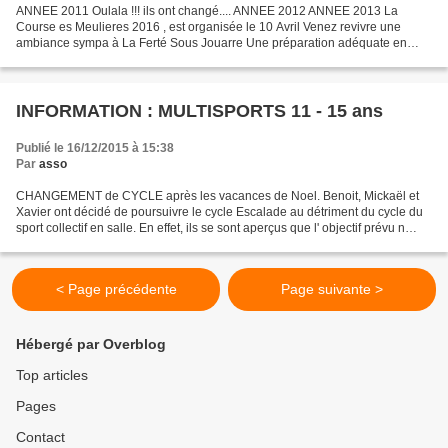
ANNEE 2011 Oulala !!! ils ont changé.... ANNEE 2012 ANNEE 2013 La
Course es Meulieres 2016 , est organisée le 10 Avril Venez revivre une
ambiance sympa à La Ferté Sous Jouarre Une préparation adéquate en
prévision de Marathon pour les plus passionnés...
INFORMATION : MULTISPORTS 11 - 15 ans
Publié le 16/12/2015 à 15:38
Par
asso
CHANGEMENT de CYCLE après les vacances de Noel. Benoit, Mickaël et
Xavier ont décidé de poursuivre le cycle Escalade au détriment du cycle du
sport collectif en salle. En effet, ils se sont aperçus que l' objectif prévu n
'était pas encore atteint et...
< Page précédente
Page suivante >
Hébergé par Overblog
Top articles
Pages
Contact