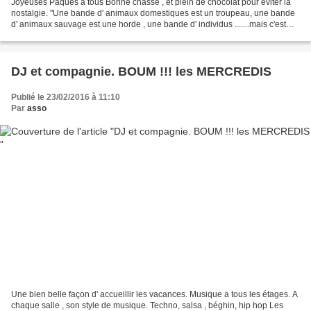
Joyeuses Pâques à tous Bonne chasse , et plein de chocolat pour éviter la
nostalgie. "Une bande d' animaux domestiques est un troupeau, une bande
d' animaux sauvage est une horde , une bande d' individus .......mais c'est
quoi, une bande 'individus .....???(Geluck)...
DJ et compagnie. BOUM !!! les MERCREDIS
Publié le 23/02/2016 à 11:10
Par
asso
Une bien belle façon d' accueillir les vacances. Musique a tous les étages. A
chaque salle , son style de musique. Techno, salsa , béghin, hip hop Les